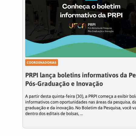
Editoração e Apoio à Publicação
Núcleos
Gestão
Dados
COORDENADORIAS
Divulgação Científica
PRPI lança boletins informativos da Pe
Pós-Graduação e Inovação
Inovação Tecnológica
A partir desta quinta-feira (30), a PRPI começa a exibir bol
informativos com oportunidades nas áreas da pesquisa, d
Apoio aos Periódicos
graduação e da inovação. No Boletim da Pesquisa, você vai
dentro dos editais de bolsas, ...
Sobre