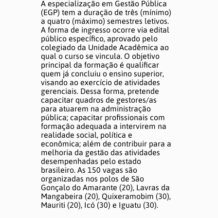
A especialização em Gestão Pública
Editoração e Apoio à Publicação
(EGP) tem a duração de três (mínimo)
a quatro (máximo) semestres letivos.
A forma de ingresso ocorre via edital
Núcleos
público específico, aprovado pelo
colegiado da Unidade Acadêmica ao
qual o curso se vincula. O objetivo
principal da formação é qualificar
Gestão
quem já concluiu o ensino superior,
visando ao exercício de atividades
gerenciais. Dessa forma, pretende
Dados
capacitar quadros de gestores/as
para atuarem na administração
Divulgação Científica
pública; capacitar profissionais com
formação adequada a intervirem na
realidade social, política e
Inovação Tecnológica
econômica; além de contribuir para a
melhoria da gestão das atividades
desempenhadas pelo estado
Apoio aos Periódicos
brasileiro. As 150 vagas são
organizadas nos polos de São
Gonçalo do Amarante (20), Lavras da
Mangabeira (20), Quixeramobim (30),
Sobre
Mauriti (20), Icó (30) e Iguatu (30).