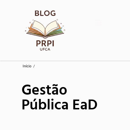
Início
Início
/
Coordenadorias
Gestão
Pesquisa
Pública EaD
Pós-Graduação
Inovação