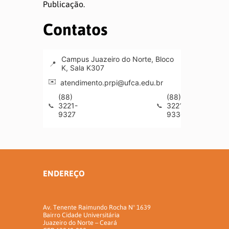
Publicação.
Contatos
Campus Juazeiro do Norte, Bloco
K, Sala K307
atendimento.prpi@ufca.edu.br
prpi@u
(88)
(88)
3221-
3221-
9327
9330
ENDEREÇO
Av. Tenente Raimundo Rocha Nº 1639
Bairro Cidade Universitária
Juazeiro do Norte – Ceará