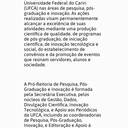
Editoração e Apoio à Publicação
Universidade Federal do Cariri
(UFCA) nas áreas de pesquisa, pós-
graduação e inovação. As ações
realizadas visam permanentemente
Núcleos
alcançar a excelência de suas
atividades mediante uma produção
científica de qualidade, de programas
de pós-graduação, de iniciação
Gestão
científica, de inovação tecnológica e
social, do estabelecimento de
Dados
convênios e da promoção de eventos
que reúnam servidores, alunos e
sociedade.
Divulgação Científica
Inovação Tecnológica
A Pró-Reitoria de Pesquisa, Pós-
Graduação e Inovação é formada
pela Secretária Executiva, pelos
Apoio aos Periódicos
núcleos de Gestão, Dados,
Divulgação Científica, Inovação
Tecnológica, e Apoio aos Periódicos
da UFCA, incluindo as coordenadorias
Sobre
de Pesquisa, Pós-Graduação,
Inovação, e Editoração e Apoio à