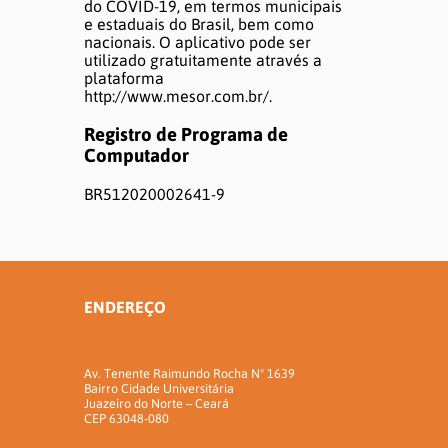
do COVID-19, em termos municipais
e estaduais do Brasil, bem como
nacionais. O aplicativo pode ser
utilizado gratuitamente através a
plataforma
http://www.mesor.com.br/.
Registro de Programa de
Computador
BR512020002641-9
ENDEREÇO
Av. Tenente Raimundo Rocha Nº 1639
Bairro Cidade Universitária
Juazeiro do Norte – Ceará
CEP 63048-080