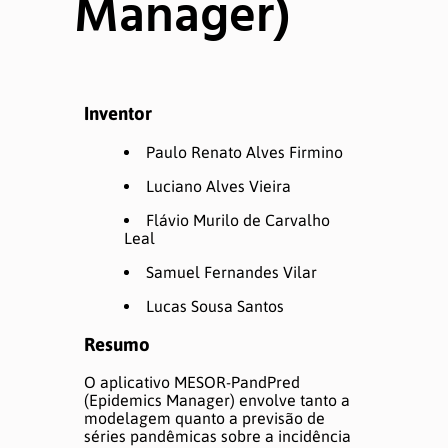
Manager)
Editoração e Apoio à Publicação
Núcleos
Inventor
Gestão
Paulo Renato Alves Firmino
Luciano Alves Vieira
Dados
Flávio Murilo de Carvalho
Leal
Divulgação Científica
Samuel Fernandes Vilar
Inovação Tecnológica
Lucas Sousa Santos
Apoio aos Periódicos
Resumo
O aplicativo MESOR-PandPred
(Epidemics Manager) envolve tanto a
Sobre
modelagem quanto a previsão de
séries pandêmicas sobre a incidência