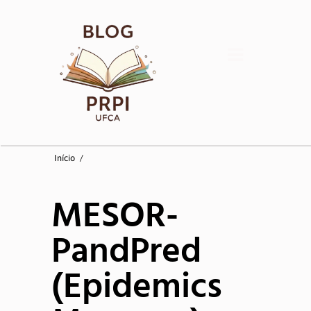
Início
Início
/
Coordenadorias
MESOR-
Pesquisa
PandPred
Pós-Graduação
(Epidemics
Inovação