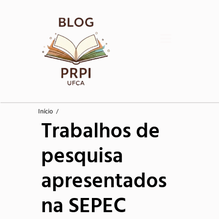
Início
Início
/
Trabalhos de
Coordenadorias
pesquisa
Pesquisa
apresentados
Pós-Graduação
na SEPEC
Inovação