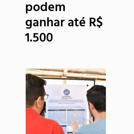
podem
Editoração e Apoio à Publicação
ganhar até R$
Núcleos
1.500
Gestão
Dados
Divulgação Científica
Inovação Tecnológica
Apoio aos Periódicos
Sobre